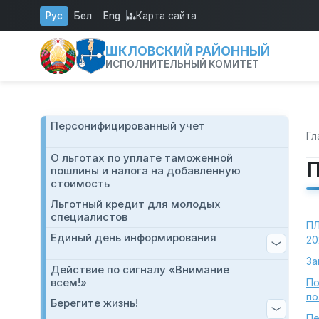
Перейти к основному содержанию
Рус
Бел
Eng
Карта сайта
ШКЛОВСКИЙ РАЙОННЫЙ
ИСПОЛНИТЕЛЬНЫЙ КОМИТЕТ
Персонифицированный учет
Гл
О льготах по уплате таможенной
П
пошлины и налога на добавленную
стоимость
Льготный кредит для молодых
специалистов
ПЛ
Единый день информирования
20
За
Действие по сигналу «Внимание
всем!»
По
по
Берегите жизнь!
Пе