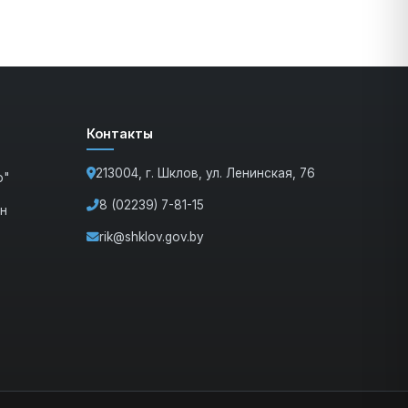
Контакты
213004, г. Шклов, ул. Ленинская, 76
о"
8 (02239) 7-81-15
ан
rik@shklov.gov.by