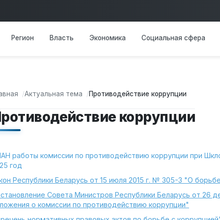
Основная навигация
Регион
Власть
Экономика
Социальная сфера
авная
Актуальная тема
Противодействие коррупции
ротиводействие коррупции
АН работы комиссии по противодействию коррупции при Шкл
25 год
кон Республики Беларусь от 15 июля 2015 г. № 305-З "О борьб
становление Совета Министров Республики Беларусь от 26 де
ложения о комиссии по противодействию коррупции"
речень нормативных правовых актов по борьбе с коррупцией