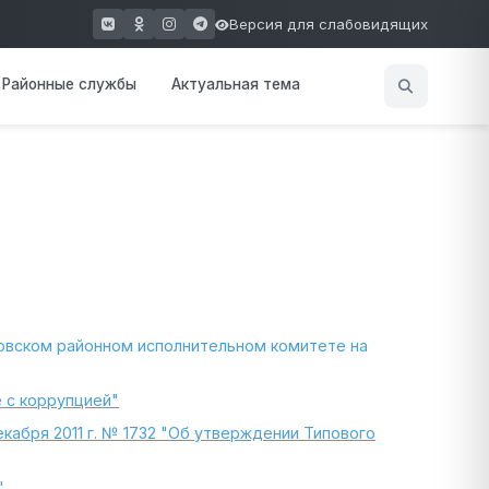
Версия для слабовидящих
(открывается в новом окне)
(открывается в новом окне)
(открывается в новом окне)
(открывается в новом окне)
Районные службы
Актуальная тема
овском районном исполнительном комитете на
е с коррупцией"
кабря 2011 г. № 1732 "Об утверждении Типового
"