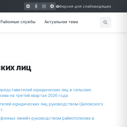
Версия для слабовидящих
(открывается в новом окне)
(открывается в новом окне)
(открывается в новом окне)
(открывается в новом окне)
Районные службы
Актуальная тема
ких лиц
представителей юридических лиц в сельских
ома на третий квартал 2026 года
ителей юридических лиц руководством Шкловского
г.
ефонных линий» руководством райисполкома в